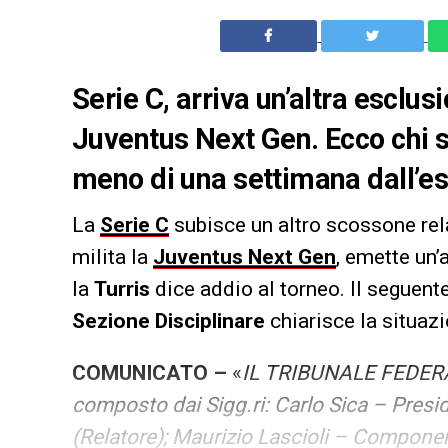
Serie C, arriva un’altra esclusi
Juventus Next Gen. Ecco chi s
meno di una settimana dall’es
La
Serie C
subisce un altro scossone rel
milita la
Juventus Next Gen
, emette un’
la
Turris
dice addio al torneo. Il seguent
Sezione Disciplinare
chiarisce la situazi
COMUNICATO –
«
IL TRIBUNALE FEDER
composto dai Sigg.ri: Carlo Sica – Pres
(Relatore); Maurizio Lascioli – Compone