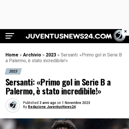
×
Juventus News 24
Home
»
Archivio
»
2023
»
Sersanti: «Primo gol in Serie B
a Palermo, è stato incredibile!»
2023
Sersanti: «Primo gol in Serie B a
Palermo, è stato incredibile!»
Published
3 anni ago
on
1 Novembre 2023
By
Redazione JuventusNews24