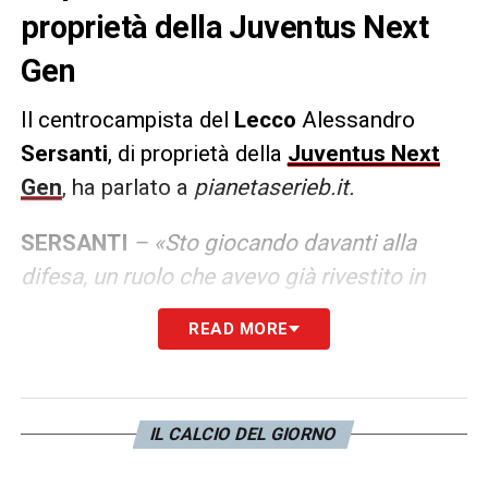
proprietà della Juventus Next
Gen
Il centrocampista del
Lecco
Alessandro
Sersanti
, di proprietà della
Juventus Next
Gen
, ha parlato a
pianetaserieb.it.
SERSANTI
– «Sto giocando davanti alla
difesa, un ruolo che avevo già rivestito in
passato, ma sono a disposizione del mister
READ MORE
e faccio ciò che mi dice. Ovvero cercare
inserimenti in avanti come accaduto col
Palermo. So di avere la gamba per poter
IL CALCIO DEL GIORNO
ripartire e guidare transizioni. Nelle ultime
due uscite l’avversario era probabilmente