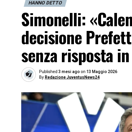
HANNO DETTO
Simonelli: «Cale
decisione Prefet
senza risposta in
Published
3 mesi ago
on
13 Maggio 2026
By
Redazione JuventusNews24