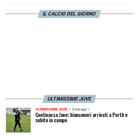
tutta la squadra. Mando i miei saluti ai tifosi
IL CALCIO DEL GIORNO
del Fenerbahçe. Ho visto la partita nel
nostro stadio. I nostri fan sono fantastici.
Come ho detto, non vedo l’ora di scendere in
campo e fare del mio meglio per la mia
squadra»
LA PLAYLIST DELLE NOSTRE TOP NEWS
ULTIMISSIME JUVE
ULTIMISSIME JUVE
3 ore ago
Continassa Juve: bianconeri arrivati a Perth e
subito in campo