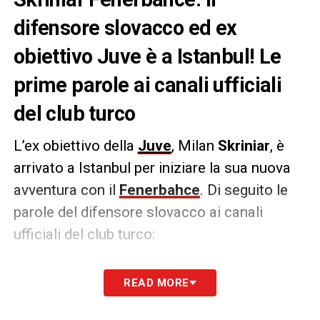
difensore slovacco ed ex
obiettivo Juve è a Istanbul! Le
prime parole ai canali ufficiali
del club turco
L’ex obiettivo della
Juve
, Milan
Skriniar
, è
arrivato a Istanbul per iniziare la sua nuova
avventura con il
Fenerbahce
. Di seguito le
parole del difensore slovacco ai canali
ufficiali del club turco:
PAROLE
– «
Sono molto felice di essere qui.
READ MORE
Mi sento benissimo. Non vedo l’ora di
scendere in campo con i miei compagni e