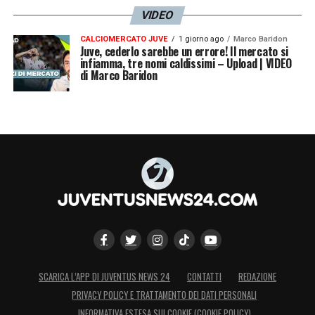
VIDEO
CALCIOMERCATO JUVE
1 giorno ago
Marco Baridon
Juve, cederlo sarebbe un errore! Il mercato si
infiamma, tre nomi caldissimi – Upload | VIDEO
di Marco Baridon
SCARICA L’APP DI JUVENTUS NEWS 24
CONTATTI
REDAZIONE
PRIVACY POLICY E TRATTAMENTO DEI DATI PERSONALI
INFORMATIVA ESTESA SUI COOKIE (COOKIE POLICY)