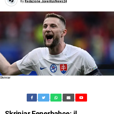
By
Redazione JuventusNews24
Skriniar
Skriniar Fenerbahce: il