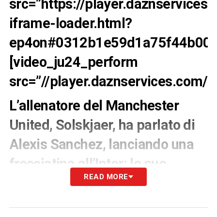
src=”https://player.daznservice
iframe-loader.html?
ep4on#0312b1e59d1a75f44b005a
[video_ju24_perform
src=”//player.daznservices.com
L’allenatore del Manchester
United, Solskjaer, ha parlato di
Alexis Sanchez, lanciando una
frecciatina all’Inter: le sue
READ MORE
parole
Solskjaer
è intervenuto in conferenza