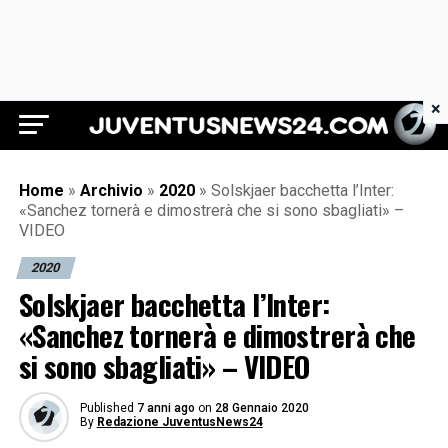
×
Juventus News 24
Home
»
Archivio
»
2020
»
Solskjaer bacchetta l’Inter:
«Sanchez tornerà e dimostrerà che si sono sbagliati» –
VIDEO
2020
Solskjaer bacchetta l’Inter:
«Sanchez tornerà e dimostrerà che
si sono sbagliati» – VIDEO
Published
7 anni ago
on
28 Gennaio 2020
By
Redazione JuventusNews24