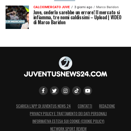
CALCIOMERCATO JUVE
3 giorni ago
Marco Baridon
Juve, cederlo sarebbe un errore! Il mercato si
infiamma, tre nomi caldissimi – Upload | VIDEO
di Marco Baridon
SCARICA L’APP DI JUVENTUS NEWS 24
CONTATTI
REDAZIONE
PRIVACY POLICY E TRATTAMENTO DEI DATI PERSONALI
INFORMATIVA ESTESA SUI COOKIE (COOKIE POLICY)
NETWORK SPORT REVIEW