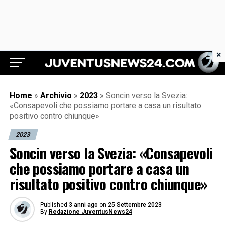
×
Juventus News 24
Home
»
Archivio
»
2023
»
Soncin verso la Svezia:
«Consapevoli che possiamo portare a casa un risultato
positivo contro chiunque»
2023
Soncin verso la Svezia: «Consapevoli
che possiamo portare a casa un
risultato positivo contro chiunque»
Published
3 anni ago
on
25 Settembre 2023
By
Redazione JuventusNews24