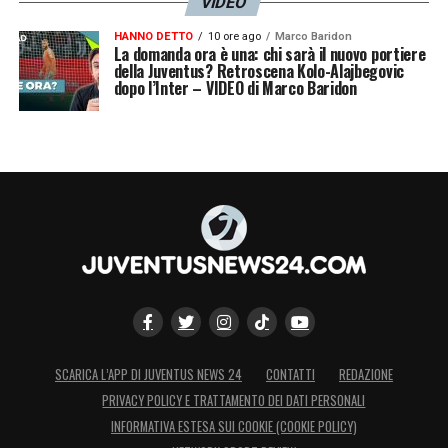
VIDEO
male. Così come quando ci troviamo in
HANNO DETTO
10 ore ago
Marco Baridon
possesso palla. Sicuramente vorrei vedere
La domanda ora è una: chi sarà il nuovo portiere
della Juventus? Retroscena Kolo-Alajbegovic
una squadra che rimane in partita per tutti i
dopo l’Inter – VIDEO di Marco Baridon
novanta minuti, cosa che non è accaduta
nella sfida al Mondiale».
LA PLAYLIST DELLE NOSTRE TOP NEWS
SCARICA L’APP DI JUVENTUS NEWS 24
CONTATTI
REDAZIONE
PRIVACY POLICY E TRATTAMENTO DEI DATI PERSONALI
INFORMATIVA ESTESA SUI COOKIE (COOKIE POLICY)