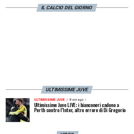
Ci dobbiamo comunque lasciare alle spalle
IL CALCIO DEL GIORNO
quei novanta minuti e scendere in campo a
viso aperto con la consapevolezza che
possiamo portare a casa un risultato
positivo contro chiunque. I calci da fermo? Li
studiamo prima di affrontare qualunque
squadra, parlare di una singola situazione
serve solo a esternare una preoccupazione.
Noi proveremo a fare la nostra gara, se la
mettiamo sul piano del gioco possiamo fare
ULTIMISSIME JUVE
risultato anche con la Svezia. Quando
ULTIMISSIME JUVE
8 ore ago
affronti squadre così forti qualcosa devi
Ultimissime Juve LIVE: i bianconeri cadono a
Perth contro l’Inter, altro errore di Di Gregorio
concedere però io credo di aver mostrato
alle ragazze che quando loro attaccano
possiamo trovare delle situazioni in cui far