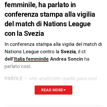
femminile, ha parlato in
conferenza stampa alla vigilia
del match di Nations League
con la Svezia
In conferenza stampa alla vigilia del match di
Nations League contro la
Svezia
, il ct
dell’
Italia femminile
Andrea Soncin
ha
parlato così.
PAROLE
–
«Ho analizzato quella gara così
come tante altre, 0-5 è stato un risultato
READ MORE
troppo pesante in una gara dove, per alcuni
tratti, la squadra aveva anche giocato bene.