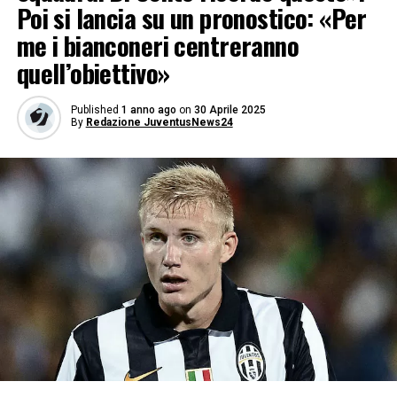
Poi si lancia su un pronostico: «Per
me i bianconeri centreranno
quell’obiettivo»
Published
1 anno ago
on
30 Aprile 2025
By
Redazione JuventusNews24