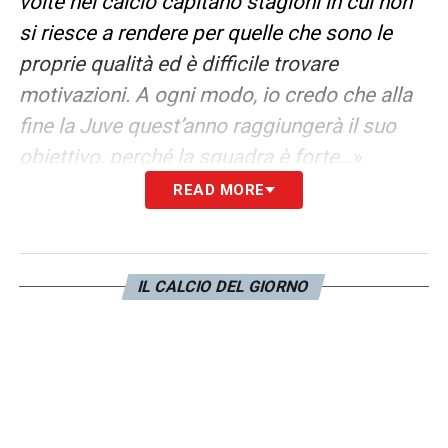
volte nel calcio capitano stagioni in cui non
si riesce a rendere per quelle che sono le
proprie qualità ed è difficile trovare
motivazioni. A ogni modo, io credo che alla
fine la Juve quest’anno raggiungerà il suo
obiettivo, perché la squadra è forte…
».
READ MORE
LA PLAYLIST DELLE NOSTRE TOP NEWS
IL CALCIO DEL GIORNO