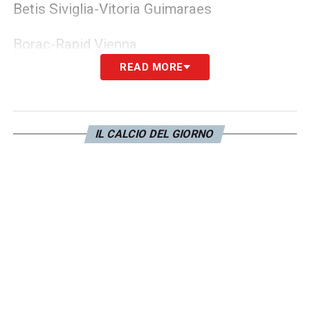
Betis Siviglia-Vitoria Guimaraes
Borac-Rapid Vienna
READ MORE
Panathinaikos-Fiorentina
Pafos-Djurgarden
IL CALCIO DEL GIORNO
Celje-Lugano
Molde-Legia Varsavia
Jagellonia-Cercle Bruges
LA PLAYLIST DELLE NOSTRE TOP NEWS