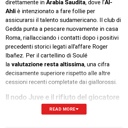
direttamente in
Arabia Saudita
, dove l’
Al-
Ahli
è intenzionato a fare follie per
assicurarsi il talento sudamericano. Il club di
Gedda punta a pescare nuovamente in casa
Roma, riallacciando i contatti dopo i positivi
precedenti storici legati all’affare Roger
Ibañez. Per il cartellino di Soulé
la
valutazione resta altissima
, una cifra
decisamente superiore rispetto alle altre
cessioni recenti completate dai giallorossi.
Il nodo Juve e il rifiuto del giocatore
L’eventuale fumata bianca per questa
READ MORE
operazione farebbe felice anche un’altra big
del nostro campionato. Grazie a una