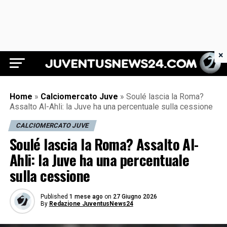
×
Juventus News 24
Home
»
Calciomercato Juve
»
Soulé lascia la Roma?
Assalto Al-Ahli: la Juve ha una percentuale sulla cessione
CALCIOMERCATO JUVE
Soulé lascia la Roma? Assalto Al-
Ahli: la Juve ha una percentuale
sulla cessione
Published
1 mese ago
on
27 Giugno 2026
By
Redazione JuventusNews24