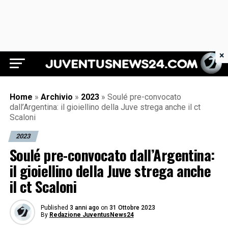
×
Juventus News 24
Home
»
Archivio
»
2023
»
Soulé pre-convocato
dall’Argentina: il gioiellino della Juve strega anche il ct
Scaloni
2023
Soulé pre-convocato dall’Argentina:
il gioiellino della Juve strega anche
il ct Scaloni
Published
3 anni ago
on
31 Ottobre 2023
By
Redazione JuventusNews24