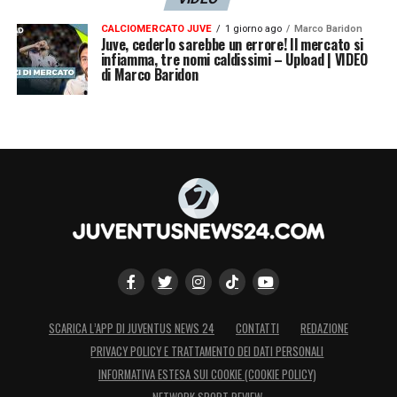
CALCIOMERCATO JUVE
1 giorno ago
Marco Baridon
Juve, cederlo sarebbe un errore! Il mercato si
infiamma, tre nomi caldissimi – Upload | VIDEO
di Marco Baridon
SCARICA L’APP DI JUVENTUS NEWS 24
CONTATTI
REDAZIONE
PRIVACY POLICY E TRATTAMENTO DEI DATI PERSONALI
INFORMATIVA ESTESA SUI COOKIE (COOKIE POLICY)