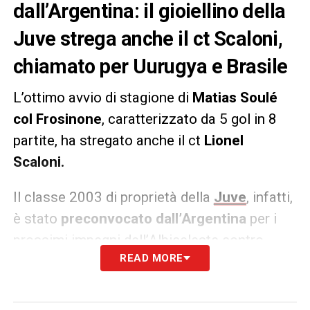
dall’Argentina: il gioiellino della
Juve strega anche il ct Scaloni,
chiamato per Uurugya e Brasile
L’ottimo avvio di stagione di
Matias Soulé
col Frosinone
, caratterizzato da 5 gol in 8
partite, ha stregato anche il ct
Lionel
Scaloni.
Il classe 2003 di proprietà della
Juve
, infatti,
è stato
preconvocato dall’Argentina
per i
prossimi impegni dell’Albiceleste contro
READ MORE
Uruguay e Brasile
.
LA PLAYLIST DELLE NOSTRE TOP NEWS