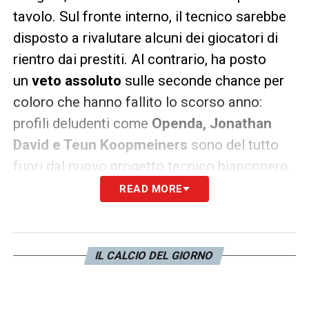
tavolo. Sul fronte interno, il tecnico sarebbe
disposto a rivalutare alcuni dei giocatori di
rientro dai prestiti. Al contrario, ha posto
un
veto assoluto
sulle seconde chance per
coloro che hanno fallito lo scorso anno:
profili deludenti come
Openda, Jonathan
David e Teun Koopmeiners
sono del tutto
fuori dal nuovo progetto tecnico bianconero.
READ MORE
LA PLAYLIST DELLE NOSTRE TOP NEWS
IL CALCIO DEL GIORNO