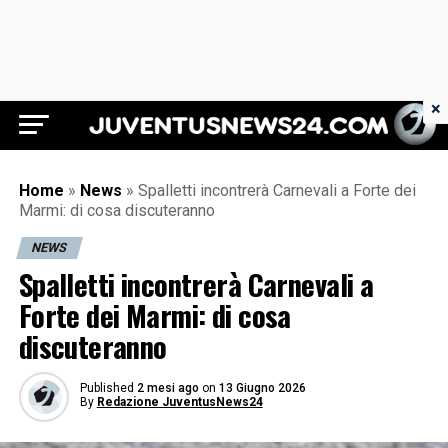
×
Juventus News 24
Home
»
News
»
Spalletti incontrerà Carnevali a Forte dei
Marmi: di cosa discuteranno
NEWS
Spalletti incontrerà Carnevali a
Forte dei Marmi: di cosa
discuteranno
Published
2 mesi ago
on
13 Giugno 2026
By
Redazione JuventusNews24