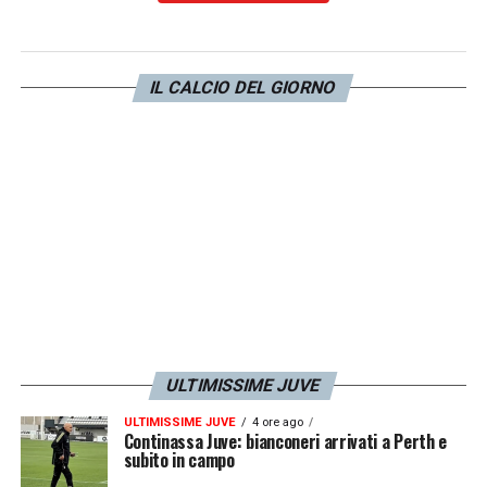
1998-1999 (Sampdoria)
: Esonerato.
Stagione travagliata: esonerato, richiamato e
di nuovo esonerato. La squadra retrocede.
IL CALCIO DEL GIORNO
(Nessuna qualificazione europea)
1999-2000 (Venezia)
: Esonerato. Un’altra
annata difficile conclusasi con un esonero a
stagione in corso. (Nessuna qualificazione
europea)
2000-2001 (Udinese)
: 12° posto. Subentra a
marzo e traghetta la squadra verso una
tranquilla salvezza. (Nessuna qualificazione
ULTIMISSIME JUVE
europea)
ULTIMISSIME JUVE
4 ore ago
Continassa Juve: bianconeri arrivati a Perth e
subito in campo
Il miracolo Udinese