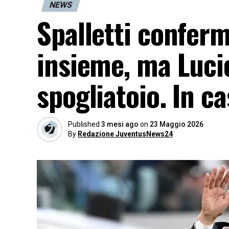
NEWS
Spalletti conferm
insieme, ma Luci
spogliatoio. In c
Published
3 mesi ago
on
23 Maggio 2026
By
Redazione JuventusNews24