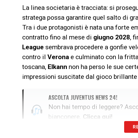
La linea societaria è tracciata: si prose
stratega possa garantire quel salto di gr
Tra i due protagonisti è nata una forte e
contratto fino al mese di
giugno 2028
, 
League
sembrava procedere a gonfie vele
contro il
Verona
e culminato con la fritt
toscana,
Elkann
non ha perso le sue certe
impressioni suscitate dal gioco brillant
ASCOLTA JUVENTUS NEWS 24!
Non hai tempo di leggere? Ascol
bianconere.
Clicca qui!
R