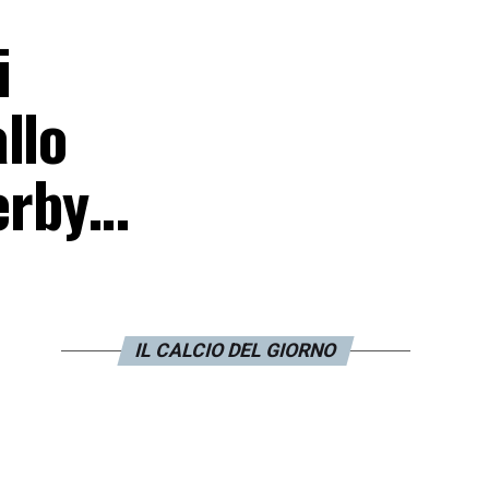
i
llo
derby…
IL CALCIO DEL GIORNO