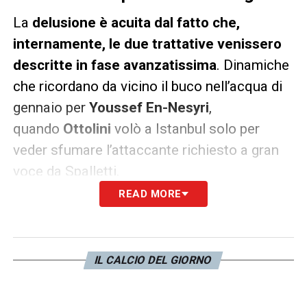
La
delusione è acuita dal fatto che,
internamente, le due trattative venissero
descritte in fase avanzatissima
. Dinamiche
che ricordano da vicino il buco nell’acqua di
gennaio per
Youssef En-Nesyri
,
quando
Ottolini
volò a Istanbul solo per
veder sfumare l’attaccante richiesto a gran
voce da Spalletti.
READ MORE
Tre indizi fanno una prova schiacciante sui
difetti di tempismo e metodo della dirigenza,
al netto del caso
Bernardo Silva
, sfumato
IL CALCIO DEL GIORNO
per la mancata Champions. Stanco dei
ribaltoni improvvisi, nel vertice di