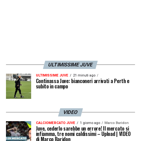
ieri
Elkann
è andato dritto al punto: meno
parole, più fatti. Alla Juventus ora serve solo
concretezza.
LA PLAYLIST DELLE NOSTRE TOP NEWS
ULTIMISSIME JUVE
ULTIMISSIME JUVE
21 minuti ago
Continassa Juve: bianconeri arrivati a Perth e
subito in campo
VIDEO
CALCIOMERCATO JUVE
1 giorno ago
Marco Baridon
Juve, cederlo sarebbe un errore! Il mercato si
infiamma, tre nomi caldissimi – Upload | VIDEO
di Marco Baridon