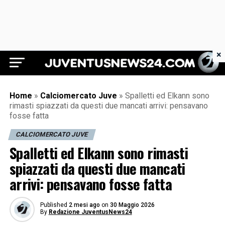
×
Juventus News 24
Home
»
Calciomercato Juve
»
Spalletti ed Elkann sono
rimasti spiazzati da questi due mancati arrivi: pensavano
fosse fatta
CALCIOMERCATO JUVE
Spalletti ed Elkann sono rimasti
spiazzati da questi due mancati
arrivi: pensavano fosse fatta
Published
2 mesi ago
on
30 Maggio 2026
By
Redazione JuventusNews24