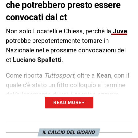
che potrebbero presto essere
convocati dal ct
Non solo Locatelli e Chiesa, perchè la
Juve
potrebbe prepotentemente tornare in
Nazionale nelle prossime convocazioni del
ct
Luciano Spalletti
.
Come riporta
Tuttosport,
oltre a
Kean
, con il
quale c’è stato un fitto colloquio al termine
dell’allenamento di ieri, il tecnico azzurro
READ MORE
valuta altri giocatori per il prossimo futuro.
Da
Gatti
a
Fagioli
, passando anche per il
rientrante
Cambiaso
, senza escludere
Miretti
: tutti possibili presenti nella lista per i
IL CALCIO DEL GIORNO