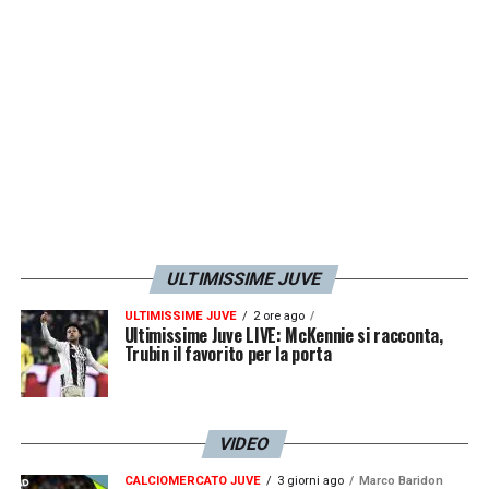
segnati fra tutti i convocati
, e
Frattesi,
capocannoniere della nazionale di Spalletti.
LA PLAYLIST DELLE NOSTRE TOP NEWS
ULTIMISSIME JUVE
ULTIMISSIME JUVE
2 ore ago
Ultimissime Juve LIVE: McKennie si racconta,
Trubin il favorito per la porta
VIDEO
CALCIOMERCATO JUVE
3 giorni ago
Marco Baridon