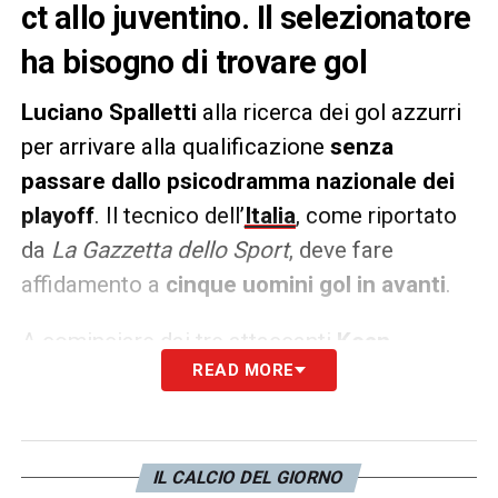
ct allo juventino. Il selezionatore
ha bisogno di trovare gol
Luciano Spalletti
alla ricerca dei gol azzurri
per arrivare alla qualificazione
senza
passare dallo psicodramma nazionale dei
playoff
. Il tecnico dell’
Italia
, come riportato
da
La Gazzetta dello Sport
, deve fare
affidamento a
cinque uomini gol in avanti
.
A cominciare dai tre attaccanti
Kean,
READ MORE
Raspadori e Scamacca
, tutti e tre
diversi
per caratteristiche
, ma tutti
pronti a fare la
loro parte
. Oltre a loro fiducia a
Colpani
, che
a Coverciano
porta il maggior numero di gol
IL CALCIO DEL GIORNO