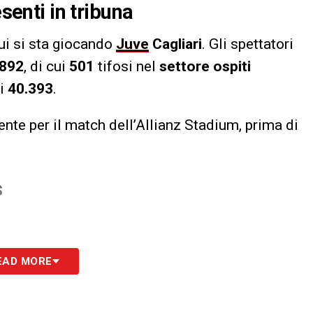
esenti in tribuna
cui si sta giocando
Juve
Cagliari
. Gli spettatori
892
, di cui
501
tifosi nel
settore ospiti
di
40.393
.
ente per il match dell’Allianz Stadium, prima di
S
EAD MORE