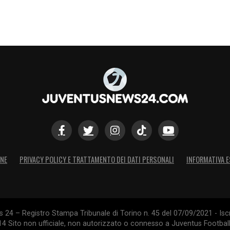
ONE
PRIVACY POLICY E TRATTAMENTO DEI DATI PERSONALI
INFORMATIVA E
24 – Registro Stampa Tribunale di Torino n. 45 del 07/09/2021 - Iscr
014 Sito non ufficiale, non autorizzato o connesso a Juventus Footbal