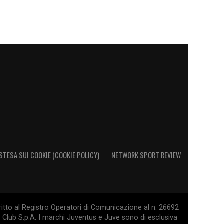
STESA SUI COOKIE (COOKIE POLICY)
NETWORK SPORT REVIEW
itto al Registro Operatori di Comunicazione al n. 26692
l Club S.p.A. I marchi Juventus e Juve sono di esclusiva