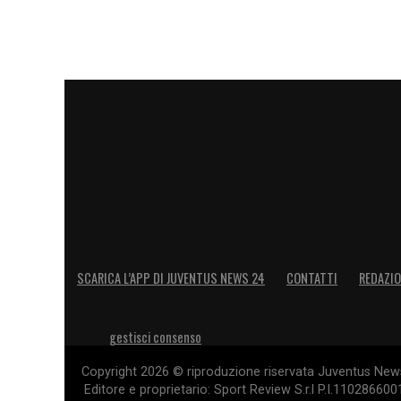
SCARICA L’APP DI JUVENTUS NEWS 24
CONTATTI
REDAZI
gestisci consenso
Copyright 2026 © riproduzione riservata Juventus News 
Editore e proprietario: Sport Review S.r.l P.I.11028660