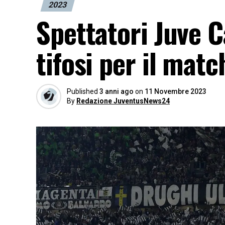
2023
Spettatori Juve Ca
tifosi per il matc
Published
3 anni ago
on
11 Novembre 2023
By
Redazione JuventusNews24