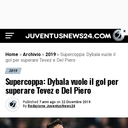
×
Juventus News 24
Home
»
Archivio
»
2019
»
Supercoppa: Dybala vuole il
gol per superare Tevez e Del Piero
2019
Supercoppa: Dybala vuole il gol per
superare Tevez e Del Piero
Published
7 anni ago
on
22 Dicembre 2019
By
Redazione JuventusNews24