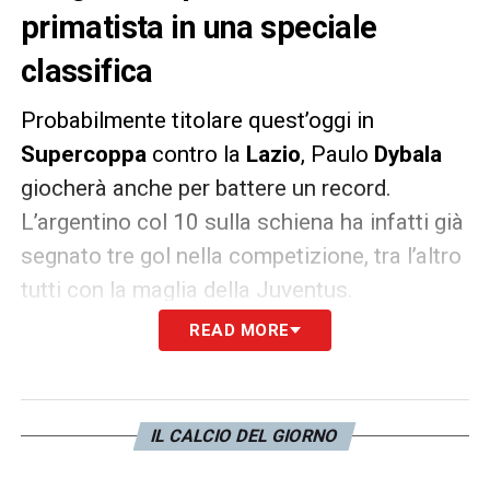
primatista in una speciale
classifica
Probabilmente titolare quest’oggi in
Supercoppa
contro la
Lazio
, Paulo
Dybala
giocherà anche per battere un record.
L’argentino col 10 sulla schiena ha infatti già
segnato tre gol nella competizione, tra l’altro
tutti con la maglia della Juventus.
READ MORE
Qualora la Joya dovesse ripetersi a Riad,
diventerebbe il miglior marcatore nella storia
della competizione, superando anche mostri
IL CALCIO DEL GIORNO
sacri come Alessandro
Del Piero
, Samuel
Eto’o
, Andrij
Shevchenko
e Carlos
Tevez
.