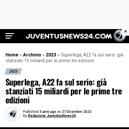
×
Juventus News 24
Home
»
Archivio
»
2023
»
Superlega, A22 fa sul serio: già
stanziati 15 miliardi per le prime tre edizioni
2023
Superlega, A22 fa sul serio: già
stanziati 15 miliardi per le prime tre
edizioni
Published
3 anni ago
on
27 Dicembre 2023
By
Redazione JuventusNews24