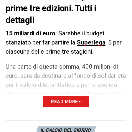
prime tre edizioni. Tutti i
dettagli
15 miliardi di euro
. Sarebbe il budget
stanziato per far partire la
Superlega
: 5 per
ciascuna delle prime tre stagioni.
Una parte di questa somma, 400 milioni di
euro, sarà da destinare al fondo di solidarietà
per il calcio dilettantistico e per le società
che non partecipano alla lega. A riportarlo è
READ MORE
Cadena COPE.
LA PLAYLIST DELLE NOSTRE TOP NEWS
IL CALCIO DEL GIORNO