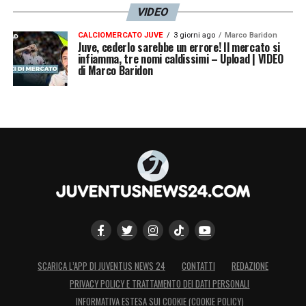
VIDEO
CALCIOMERCATO JUVE
3 giorni ago
Marco Baridon
Juve, cederlo sarebbe un errore! Il mercato si
infiamma, tre nomi caldissimi – Upload | VIDEO
di Marco Baridon
SCARICA L’APP DI JUVENTUS NEWS 24
CONTATTI
REDAZIONE
PRIVACY POLICY E TRATTAMENTO DEI DATI PERSONALI
INFORMATIVA ESTESA SUI COOKIE (COOKIE POLICY)