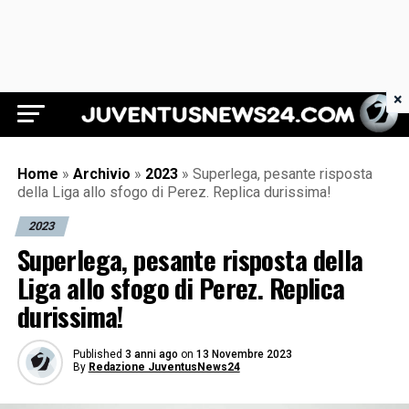
×
Juventus News 24
Home
»
Archivio
»
2023
»
Superlega, pesante risposta
della Liga allo sfogo di Perez. Replica durissima!
2023
Superlega, pesante risposta della
Liga allo sfogo di Perez. Replica
durissima!
Published
3 anni ago
on
13 Novembre 2023
By
Redazione JuventusNews24