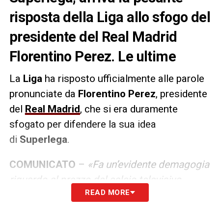
risposta della Liga allo sfogo del
presidente del Real Madrid
Florentino Perez. Le ultime
La
Liga
ha risposto ufficialmente alle parole
pronunciate da
Florentino Perez
, presidente
del
Real Madrid
, che si era duramente
sfogato per difendere la sua idea
di
Superlega
.
COMUNICATO
–
«Fa un’evidente demagogia
riguardo al prezzo del calcio televisivo,
READ MORE
tenendo conto che è possibile vedere le
partite per meno di 100 euro al mese, grazie