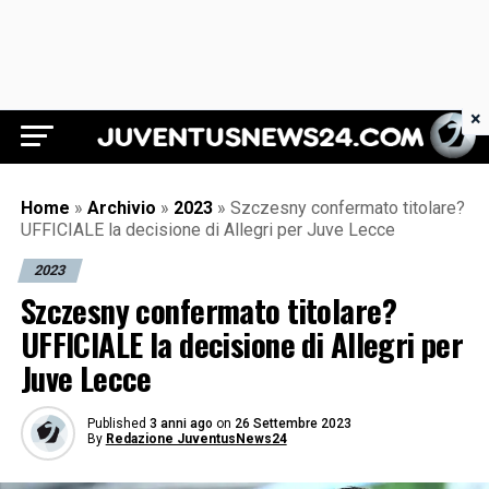
×
Juventus News 24
Home
»
Archivio
»
2023
»
Szczesny confermato titolare?
UFFICIALE la decisione di Allegri per Juve Lecce
2023
Szczesny confermato titolare?
UFFICIALE la decisione di Allegri per
Juve Lecce
Published
3 anni ago
on
26 Settembre 2023
By
Redazione JuventusNews24