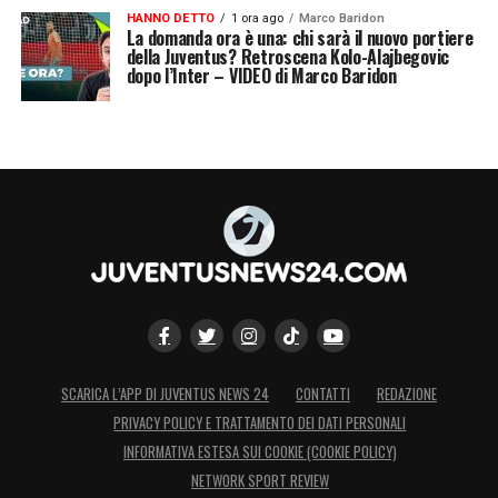
HANNO DETTO
1 ora ago
Marco Baridon
La domanda ora è una: chi sarà il nuovo portiere
della Juventus? Retroscena Kolo-Alajbegovic
dopo l’Inter – VIDEO di Marco Baridon
SCARICA L’APP DI JUVENTUS NEWS 24
CONTATTI
REDAZIONE
PRIVACY POLICY E TRATTAMENTO DEI DATI PERSONALI
INFORMATIVA ESTESA SUI COOKIE (COOKIE POLICY)
NETWORK SPORT REVIEW