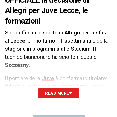
Allegri per Juve Lecce, le
formazioni
Sono ufficiali le scelte di
Allegri
per la sfida
al
Lecce
, primo turno infrasettimanale della
stagione in programma allo Stadium. Il
tecnico bianconero ha sciolto il dubbio
Szczesny
.
Il portiere della
Juve
è confermato titolare:
fiducia al polacco nonostante i gravi errori
READ MORE
commessi sul campo del
Sassuolo
.
LA PLAYLIST DELLE NOSTRE TOP NEWS