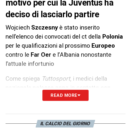
motivo per cui la Juventus ha
deciso di lasciarlo partire
Wojciech
Szczesny
è stato inserito
nell’elenco dei convocati del ct della
Polonia
per le qualificazioni al prossimo
Europeo
contro le
Far Oer
e l’Albania nonostante
l’attuale infortunio
Come spiega
Tuttosport
, i medici della
nazionale polacca sono in contatto con
READ MORE
quelli della
Juventus
che hanno dato via
libera. Il portiere dovrebbe comunque
rispondere alla chiamata e potrebbe
scendere in campo giovedì o al massimo
IL CALCIO DEL GIORNO