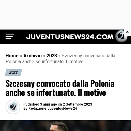
×
Juventus News 24
Home
»
Archivio
»
2023
»
Szczesny convocato dalla
Polonia anche se infortunato. Il motivo
2023
Szczesny convocato dalla Polonia
anche se infortunato. Il motivo
Published
3 anni ago
on
2 Settembre 2023
By
Redazione JuventusNews24