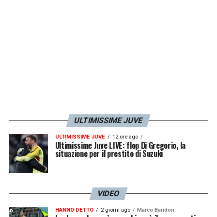
nella seconda partita di domenica contro
l’
Albania
.
LA PLAYLIST DELLE NOSTRE TOP NEWS
ULTIMISSIME JUVE
ULTIMISSIME JUVE
12 ore ago
Ultimissime Juve LIVE: flop Di Gregorio, la
situazione per il prestito di Suzuki
VIDEO
HANNO DETTO
2 giorni ago
Marco Baridon