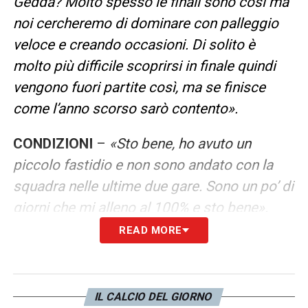
Gedda? Molto spesso le finali sono così ma
noi cercheremo di dominare con palleggio
veloce e creando occasioni. Di solito è
molto più difficile scoprirsi in finale quindi
vengono fuori partite così, ma se finisce
come l’anno scorso sarò contento».
CONDIZIONI
–
«Sto bene, ho avuto un
piccolo fastidio e non sono andato con la
squadra nelle ultime due gare. Sono un po’ di
giorni che mi alleno al 100% e sto bene».
READ MORE
ARABIA SAUDITA
–
«Arabia Saudita?
Stiamo arrivati la scorsa notte ma l’anno
scorso c’è stato grande entusiasmo, spero
IL CALCIO DEL GIORNO
nella stessa atmosfera».