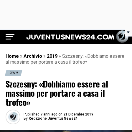
×
Juventus News 24
Home
»
Archivio
»
2019
»
Szczesny: «Dobbiamo essere
al massimo per portare a casa il trofeo»
2019
Szczesny: «Dobbiamo essere al
massimo per portare a casa il
trofeo»
Published
7 anni ago
on
21 Dicembre 2019
By
Redazione JuventusNews24