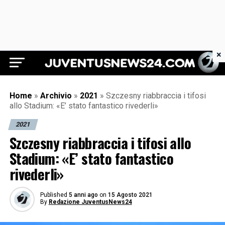
×
Juventus News 24
Home
»
Archivio
»
2021
»
Szczesny riabbraccia i tifosi
allo Stadium: «E’ stato fantastico rivederli»
2021
Szczesny riabbraccia i tifosi allo
Stadium: «E’ stato fantastico
rivederli»
Published
5 anni ago
on
15 Agosto 2021
By
Redazione JuventusNews24