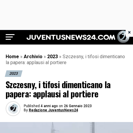
×
Juventus News 24
Home
»
Archivio
»
2023
»
Szczesny, i tifosi dimenticano
la papera: applausi al portiere
2023
Szczesny, i tifosi dimenticano la
papera: applausi al portiere
Published
4 anni ago
on
26 Gennaio 2023
By
Redazione JuventusNews24