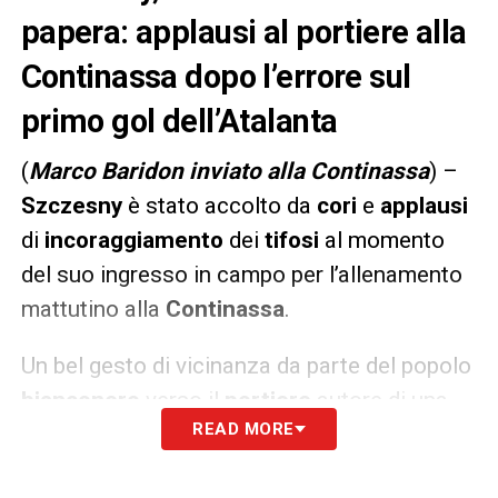
papera: applausi al portiere alla
Continassa dopo l’errore sul
primo gol dell’Atalanta
(
Marco Baridon inviato alla Continassa
) –
Szczesny
è stato accolto da
cori
e
applausi
di
incoraggiamento
dei
tifosi
al momento
del suo ingresso in campo per l’allenamento
mattutino alla
Continassa
.
Un bel gesto di vicinanza da parte del popolo
bianconero
verso il
portiere
autore di una
READ MORE
papera sul primo gol dell’Atalanta
segnato
da Lookman nella partita di domenica