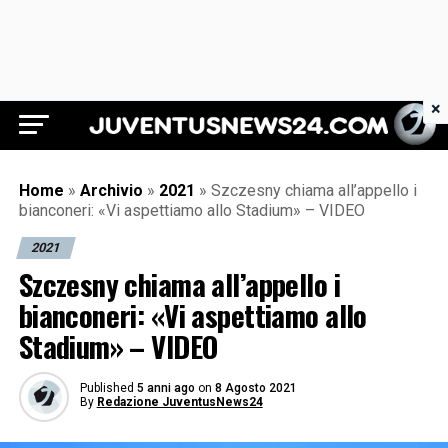
×
Juventus News 24
Home
»
Archivio
»
2021
»
Szczesny chiama all’appello i
bianconeri: «Vi aspettiamo allo Stadium» – VIDEO
2021
Szczesny chiama all’appello i
bianconeri: «Vi aspettiamo allo
Stadium» – VIDEO
Published
5 anni ago
on
8 Agosto 2021
By
Redazione JuventusNews24