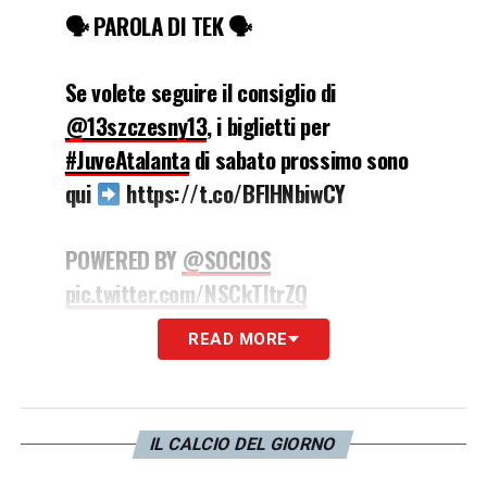
🗣 PAROLA DI TEK 🗣
Se volete seguire il consiglio di
@13szczesny13
, i biglietti per
#JuveAtalanta
di sabato prossimo sono
qui
https://t.co/BFlHNbiwCY
POWERED BY
@SOCIOS
pic.twitter.com/NSCkTltrZQ
READ MORE
— JuventusFC (@juventusfc)
August 8,
2021
IL CALCIO DEL GIORNO
LA PLAYLIST DELLE NOSTRE TOP NEWS