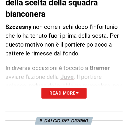
della scelta della squadra
bianconera
Szczesny
non corre rischi dopo l’infortunio
che lo ha tenuto fuori prima della sosta. Per
questo motivo non è il portiere polacco a
battere le rimesse dal fondo.
In diverse occasioni è toccato a
Bremer
avviare l’azione della
Juve
. Il portiere
polacco, reduce dal problema muscolare, non
READ MORE
vuole correre rischi.
LA PLAYLIST DELLE NOSTRE TOP NEWS
IL CALCIO DEL GIORNO