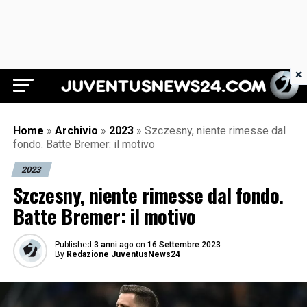
×
Juventus News 24
Home
»
Archivio
»
2023
»
Szczesny, niente rimesse dal
fondo. Batte Bremer: il motivo
2023
Szczesny, niente rimesse dal fondo.
Batte Bremer: il motivo
Published
3 anni ago
on
16 Settembre 2023
By
Redazione JuventusNews24