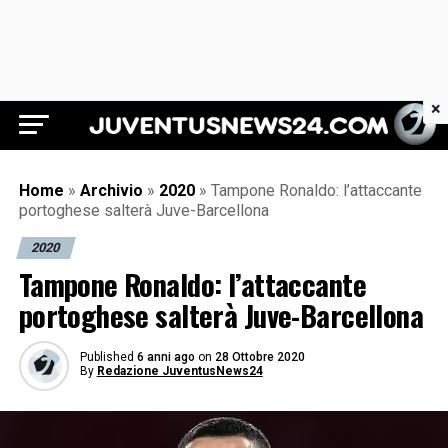
×
Juventus News 24
Home
»
Archivio
»
2020
»
Tampone Ronaldo: l’attaccante
portoghese salterà Juve-Barcellona
2020
Tampone Ronaldo: l’attaccante
portoghese salterà Juve-Barcellona
Published
6 anni ago
on
28 Ottobre 2020
By
Redazione JuventusNews24