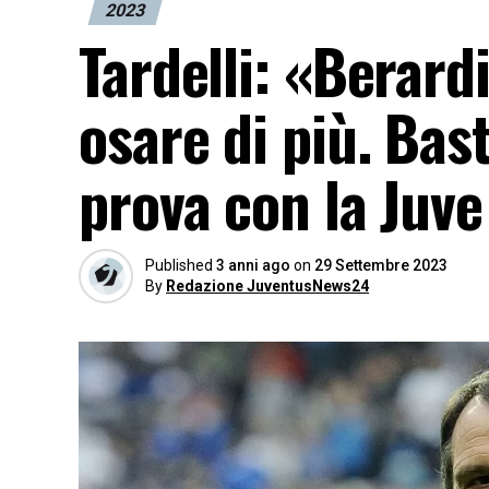
2023
Tardelli: «Berard
osare di più. Bas
prova con la Juve
Published
3 anni ago
on
29 Settembre 2023
By
Redazione JuventusNews24