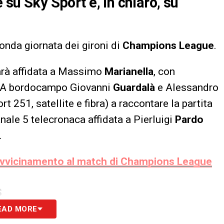
 su Sky Sport e, in chiaro, su
onda giornata dei gironi di
Champions League
.
arà affidata a Massimo
Marianella
, con
 A bordocampo Giovanni
Guardalà
e Alessandro
rt 251, satellite e fibra) a raccontare la partita
anale 5 telecronaca affidata a Pierluigi
Pardo
.
avvicinamento al match di Champions League
S
EAD MORE