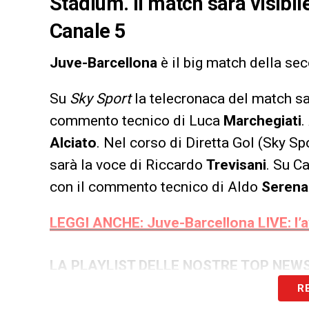
Stadium. Il match sarà visibile
Canale 5
Juve-Barcellona
è il big match della sec
Su
Sky Sport
la telecronaca del match s
commento tecnico di Luca
Marchegiati
.
Alciato
. Nel corso di Diretta Gol (Sky Spo
sarà la voce di Riccardo
Trevisani
. Su C
con il commento tecnico di Aldo
Serena
LEGGI ANCHE: Juve-Barcellona LIVE: l’
LA PLAYLIST DELLE NOSTRE TOP NEW
R