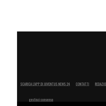
SCARICA L’APP DI JUVENTUS NEWS 24
CONTATTI
REDAZI
gestisci consenso