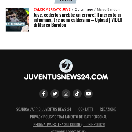
CALCIOMERCATO JUVE
2 giorni ago
Marco Baridon
Juve, cederlo sarebbe un errore! Il mercato si
infiamma, tre nomi caldissimi – Upload | VIDEO
di Marco Baridon
SCARICA L’APP DI JUVENTUS NEWS 24
CONTATTI
REDAZIONE
PRIVACY POLICY E TRATTAMENTO DEI DATI PERSONALI
INFORMATIVA ESTESA SUI COOKIE (COOKIE POLICY)