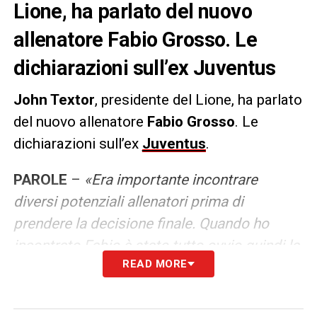
Lione, ha parlato del nuovo
allenatore Fabio Grosso. Le
dichiarazioni sull’ex Juventus
John Textor
, presidente del Lione, ha parlato
del nuovo allenatore
Fabio Grosso
. Le
dichiarazioni sull’ex
Juventus
.
PAROLE
–
«Era importante incontrare
diversi potenziali allenatori prima di
prendere la decisione finale. Quando ho
incontrato Fabio è stato tutto ovvio quindi la
READ MORE
decisione è stata facile. Ho iniziato a
riconoscerlo come allenatore quando l’ho
visto nella Serie A italiana. È stato un