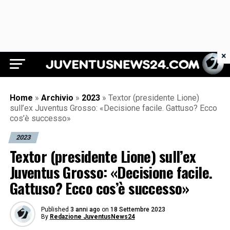
×
Juventus News 24
Home
»
Archivio
»
2023
»
Textor (presidente Lione)
sull’ex Juventus Grosso: «Decisione facile. Gattuso? Ecco
cos’è successo»
2023
Textor (presidente Lione) sull’ex
Juventus Grosso: «Decisione facile.
Gattuso? Ecco cos’è successo»
Published
3 anni ago
on
18 Settembre 2023
By
Redazione JuventusNews24