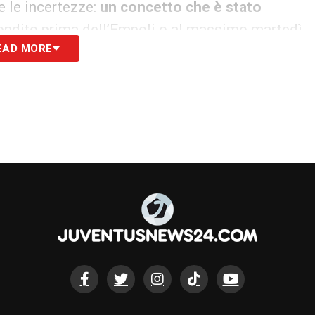
pe le incertezze:
un concetto che è stato
ondito prima dell’Empoli o al massimo martedì
EAD MORE
S