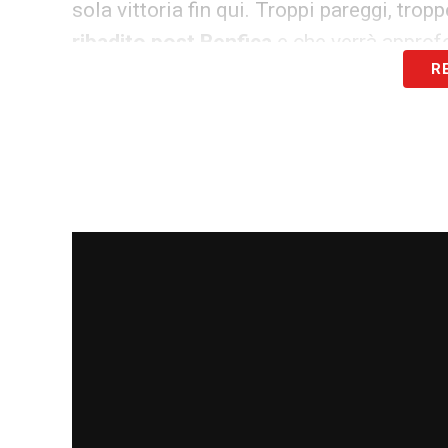
sola vittoria fin qui. Troppi pareggi, trop
ribadito post Benfica
e che verrà approf
R
dopo la chiusura del mercato.
LA PLAYLIST DELLE NOSTRE TOP NEW