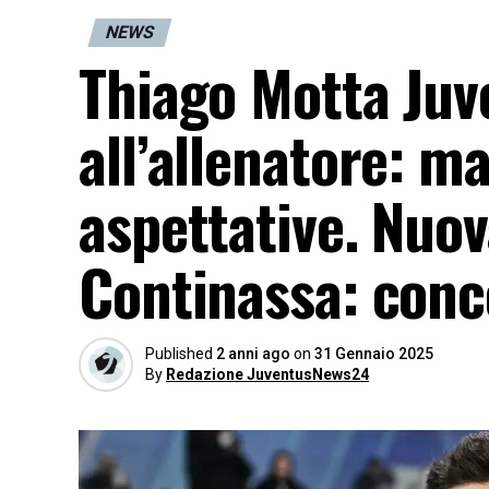
NEWS
Thiago Motta Juv
all’allenatore: m
aspettative. Nuov
Continassa: conc
Published
2 anni ago
on
31 Gennaio 2025
By
Redazione JuventusNews24