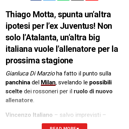
Thiago Motta, spunta un’altra
ipotesi per l’ex Juventus! Non
solo l’Atalanta, un’altra big
italiana vuole l’allenatore per la
prossima stagione
Gianluca Di Marzio
ha fatto il punto sulla
panchina
del
Milan
, svelando le
possibili
scelte
dei rossoneri per il
ruolo di nuovo
allenatore
.
Vincenzo Italiano
– salvo imprevisti –
sembrerebbe destinato a restare al Bologna,
READ MORE