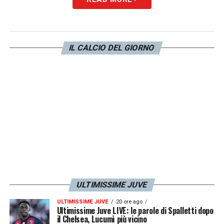
mentre
Maurizio Sarri
– visti i rapporti non
ottimi con Igli Tare – si allontana dal Diavolo.
Al momento dunque, nella lista dei rossoneri,
IL CALCIO DEL GIORNO
ci sarebbero altri due nomi. Tra i profili
monitorati ci sono
Thiago Motta e
Massimiliano Allegri
, due ex tecnici della
Juventus
.
LA PLAYLIST DELLE NOSTRE TOP NEWS
ULTIMISSIME JUVE
ULTIMISSIME JUVE
20 ore ago
Ultimissime Juve LIVE: le parole di Spalletti dopo
il Chelsea, Lucumì più vicino