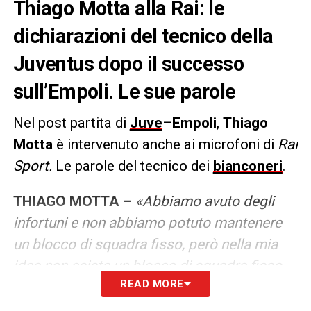
Thiago Motta alla Rai: le
dichiarazioni del tecnico della
Juventus dopo il successo
sull’Empoli. Le sue parole
Nel post partita di
Juve
–
Empoli
,
Thiago
Motta
è intervenuto anche ai microfoni di
Rai
Sport.
Le parole del tecnico dei
bianconeri
.
THIAGO MOTTA –
«Abbiamo avuto degli
infortuni e non abbiamo potuto mantenere
un blocco di squadra fisso, però nella mia
idea non esiste un blocco di squadra fisso.
READ MORE
La mia idea è mettere tante ore di lavoro e
un pizzico d’istinto, ma abbiamo bisogno di