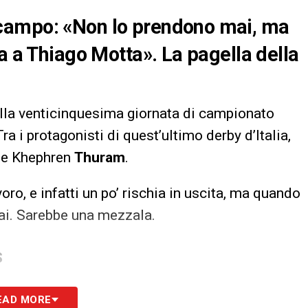
campo: «Non lo prendono mai, ma
a a Thiago Motta». La pagella della
ella venticinquesima giornata di campionato
ra i protagonisti di quest’ultimo derby d’Italia,
che Khephren
Thuram
.
voro, e infatti un po’ rischia in uscita, ma quando
ai. Sarebbe una mezzala.
S
EAD MORE