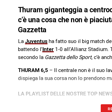
Thuram giganteggia a centro
c’è una cosa che non è piaciut
Gazzetta
La
Juventus
ha fatto suo il big match d
battendo l’
Inter
1-0 all’Allianz Stadium. T
secondo la
Gazzetta dello Sport
, c’è an
THURAM 6,5
– Il centrale non è il suo la
dispiega la sua corsa non lo prendono m
LA PLAYLIST DELLE NOSTRE TOP NEW
R