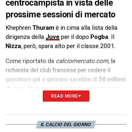
centrocampista in vista delle
prossime sessioni di mercato
Khephren
Thuram
è in cima alla lista della
dirigenza della
Juve
per il dopo
Pogba
. Il
Nizza
, però, spara alto per il classe 2001.
Come riportato da
calciomercato.com
, la
richiesta del club francese per cedere il
giocatore già a gennaio sarebbe di
50 milioni
di euro
. Non manca inoltre la concorrenza
READ MORE
della Premier League, Juve avvisata.
LA PLAYLIST DELLE NOSTRE TOP NEWS
IL CALCIO DEL GIORNO