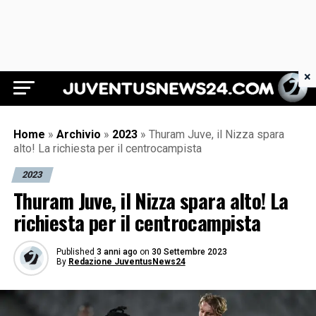
×
Juventus News 24
Home
»
Archivio
»
2023
»
Thuram Juve, il Nizza spara
alto! La richiesta per il centrocampista
2023
Thuram Juve, il Nizza spara alto! La
richiesta per il centrocampista
Published
3 anni ago
on
30 Settembre 2023
By
Redazione JuventusNews24