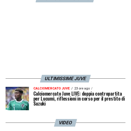
considero un po’ come mio zio
».
LA PLAYLIST DELLE NOSTRE TOP NEWS
ULTIMISSIME JUVE
CALCIOMERCATO JUVE
23 ore ago
Calciomercato Juve LIVE: doppia contropartita
per Lucumì, riflessioni in corso per il prestito di
Suzuki
VIDEO