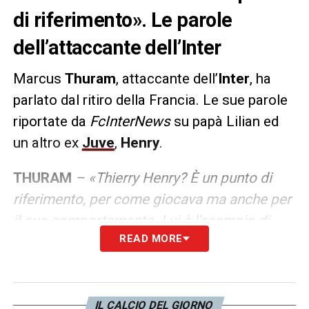
di riferimento». Le parole
dell’attaccante dell’Inter
Marcus
Thuram
, attaccante dell’
Inter
, ha
parlato dal ritiro della Francia. Le sue parole
riportate da
FcInterNews
su papà Lilian ed
un altro ex
Juve
,
Henry
.
THURAM
– «Thierry Henry? È un punto di
riferimento, per come giocava ma anche per
il suo comportamento. Lui è l’esempio di
READ MORE
quello che Clairefontaine cerca di creare, per
me è il testimonial perfetto. Io conosco bene
Henry da quando ero ragazzino, come mio
padre rappresenta molto per me. Lo
IL CALCIO DEL GIORNO