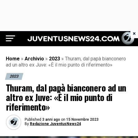
×
Juventus News 24
Home
»
Archivio
»
2023
»
Thuram, dal papà bianconero
ad un altro ex Juve: «È il mio punto di riferimento»
2023
Thuram, dal papà bianconero ad un
altro ex Juve: «È il mio punto di
riferimento»
Published
3 anni ago
on
15 Novembre 2023
By
Redazione JuventusNews24