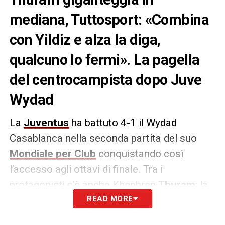
mediana, Tuttosport: «Combina
con Yildiz e alza la diga,
qualcuno lo fermi». La pagella
del centrocampista dopo Juve
Wydad
La
Juventus
ha battuto 4-1 il Wydad
Casablanca nella seconda partita del suo
Mondiale per Club
conquistando così
l’accesso agli ottavi di finale. Tra i
protagonisti c’è anche Khephren
Thuram
: la
pagella di
Tuttosport
READ MORE
.