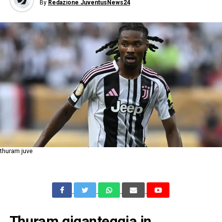
By
Redazione JuventusNews24
thuram juve
Thuram giganteggia in