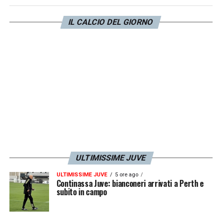
THURAM 7
– Splendida la combinazione con
Yildiz che porta al gol del vantaggio. In
IL CALCIO DEL GIORNO
mezzo una fiera di chiusure, anticipi e il
solito giganteggiamento in mediana. Quando
si accende è l’unico ad avvicinarsi all’estro di
Yildiz. Qualcuno lo fermi.
LA PLAYLIST DELLE NOSTRE TOP NEWS
ULTIMISSIME JUVE
ULTIMISSIME JUVE
5 ore ago
Continassa Juve: bianconeri arrivati a Perth e
subito in campo