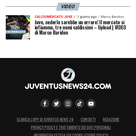
VIDEO
CALCIOMERCATO JUVE
1 giorno ago
Marco Baridon
Juve, cederlo sarebbe un errore! Il mercato si
infiamma, tre nomi caldissimi – Upload | VIDEO
di Marco Baridon
SCARICA L’APP DI JUVENTUS NEWS 24
CONTATTI
REDAZIONE
PRIVACY POLICY E TRATTAMENTO DEI DATI PERSONALI
INFORMATIVA ESTESA SUI COOKIE (COOKIE POLICY)