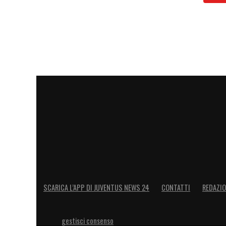
SCARICA L’APP DI JUVENTUS NEWS 24
CONTATTI
REDAZI
gestisci consenso