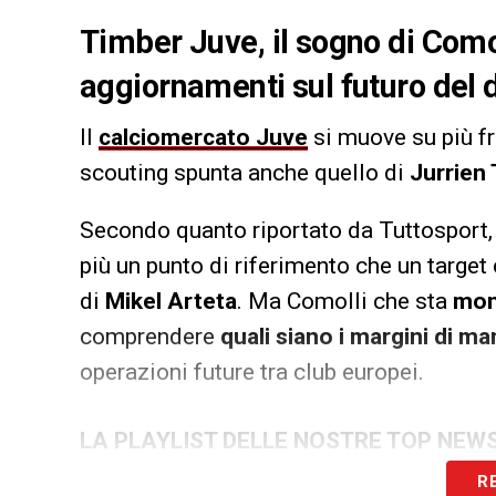
Timber Juve, il sogno di Comoll
aggiornamenti sul futuro del 
Il
calciomercato Juve
si muove su più fro
scouting spunta anche quello di
Jurrien
Secondo quanto riportato da Tuttosport, 
più un punto di riferimento che un target
di
Mikel Arteta
. Ma Comolli che sta
mon
comprendere
quali siano i margini di m
operazioni future tra club europei.
LA PLAYLIST DELLE NOSTRE TOP NEW
R