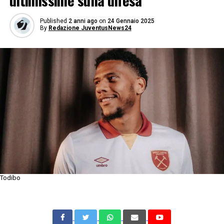
ultimissime sulla difesa
Published
2 anni ago
on
24 Gennaio 2025
By
Redazione JuventusNews24
Todibo