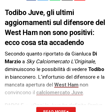
Todibo Juve, gli ultimi
aggiornamenti sul difensore del
West Ham non sono positivi:
ecco cosa sta accadendo
Secondo quanto riportato da Gianluca
Di
Marzio
a
Sky Calciomercato L’Originale
,
diminuiscono le possibilità di vedere
Todibo
in bianconero. L’infortunio del difensore e la
mancata apertura del
West Ham
non
convincono il
calciomercato Juve
.
PAROLE –
«Oggi la Juve ha definito l’arrivo
READ MORE