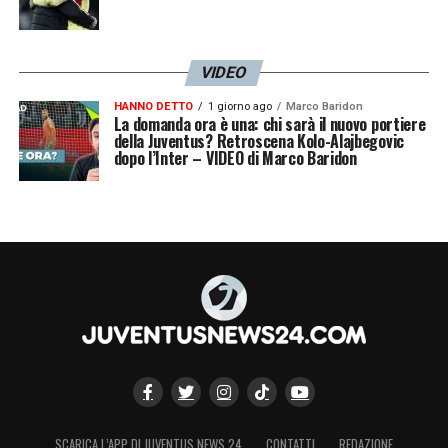
VIDEO
HANNO DETTO
1 giorno ago
Marco Baridon
La domanda ora è una: chi sarà il nuovo portiere
della Juventus? Retroscena Kolo-Alajbegovic
dopo l’Inter – VIDEO di Marco Baridon
SCARICA L’APP DI JUVENTUS NEWS 24
CONTATTI
REDAZIONE