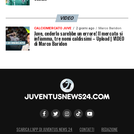
VIDEO
CALCIOMERCATO JUVE
2 giorni ago
Marco Baridon
Juve, cederlo sarebbe un errore! Il mercato si
infiamma, tre nomi caldissimi – Upload | VIDEO
di Marco Baridon
SCARICA L’APP DI JUVENTUS NEWS 24
CONTATTI
REDAZIONE