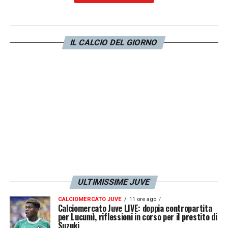
Albanese
sul proprio profilo X, un suo ritorno
si fa sempre più remoto. L’ex capo scout
della Vecchia Signora, infatti, potrebbe
IL CALCIO DEL GIORNO
ripartire dal
Palermo
. Il club siciliano, che si
appresta a disputare un nuovo campionato di
Serie B
, può sostituire
Carlo Osti
nel ruolo di
DS
.
LA PLAYLIST DELLE NOSTRE TOP NEWS
ULTIMISSIME JUVE
CALCIOMERCATO JUVE
11 ore ago
Calciomercato Juve LIVE: doppia contropartita
per Lucumì, riflessioni in corso per il prestito di
Suzuki