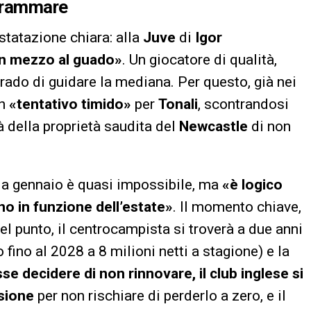
ogrammare
statazione chiara: alla
Juve
di
Igor
in mezzo al guado»
. Un giocatore di qualità,
grado di guidare la mediana. Per questo, già nei
un
«tentativo timido»
per
Tonali
, scontrandosi
à della proprietà saudita del
Newcastle
di non
o a gennaio è quasi impossibile, ma
«è logico
o in funzione dell’estate»
. Il momento chiave,
el punto, il centrocampista si troverà a due anni
fino al 2028 a 8 milioni netti a stagione) e la
e decidere di non rinnovare, il club inglese si
ssione
per non rischiare di perderlo a zero, e il