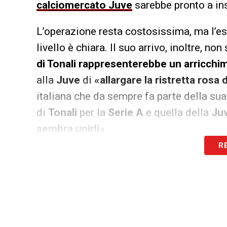
calciomercato Juve
sarebbe pronto a ins
L’operazione resta costosissima, ma l’es
livello è chiara. Il suo arrivo, inoltre, n
di Tonali rappresenterebbe un arricchi
alla
Juve
di
«allargare la ristretta rosa 
italiana che da sempre fa parte della sua
di
Tonali
per la
Serie A
e quella della
Ju
sembra unirli»
.
R
LA PLAYLIST DELLE NOSTRE TOP NEW