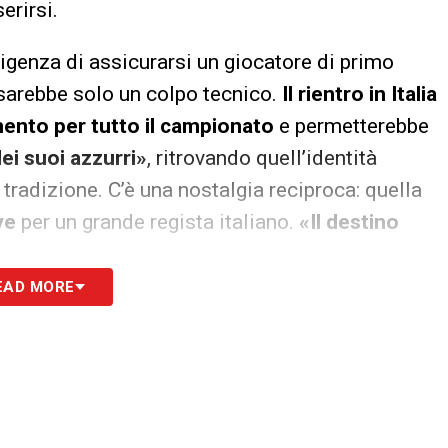
erirsi.
igenza di assicurarsi un giocatore di primo
on sarebbe solo un colpo tecnico.
Il rientro in Italia
mento per tutto il campionato
e permetterebbe
dei suoi azzurri»
, ritrovando quell’identità
 tradizione. C’è una nostalgia reciproca: quella
ve
per un grande regista italiano.
«Il destino
EAD MORE
S