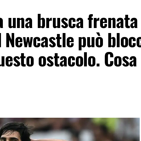
va una brusca frenata
 Il Newcastle può bloc
questo ostacolo. Cosa