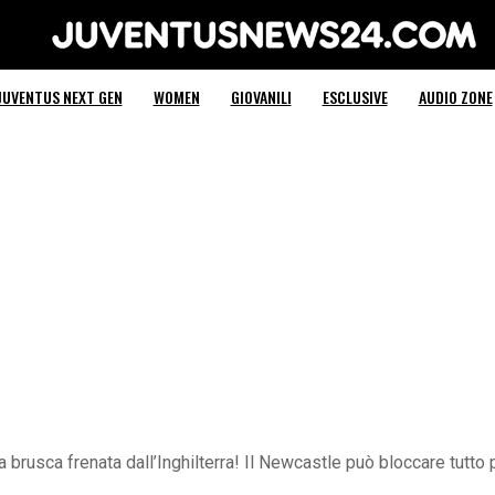
Juventus News 24
JUVENTUS NEXT GEN
WOMEN
GIOVANILI
ESCLUSIVE
AUDIO ZONE
na brusca frenata dall’Inghilterra! Il Newcastle può bloccare tut