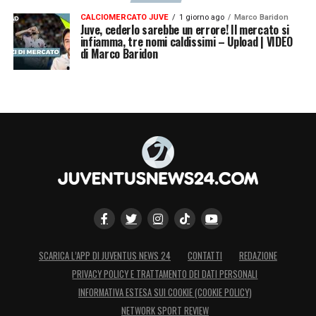
CALCIOMERCATO JUVE
1 giorno ago
Marco Baridon
Juve, cederlo sarebbe un errore! Il mercato si
infiamma, tre nomi caldissimi – Upload | VIDEO
di Marco Baridon
SCARICA L’APP DI JUVENTUS NEWS 24
CONTATTI
REDAZIONE
PRIVACY POLICY E TRATTAMENTO DEI DATI PERSONALI
INFORMATIVA ESTESA SUI COOKIE (COOKIE POLICY)
NETWORK SPORT REVIEW