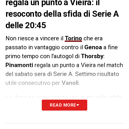
regala un punto a Vieira: il
resoconto della sfida di Serie A
delle 20:45
Non riesce a vincere il
Torino
che era
passato in vantaggio contro il
Genoa
a fine
primo tempo con l’autogol di
Thorsby
:
Pinamonti
regala un punto a Vieira nel match
del sabato sera di Serie A. Settimo risultato
utile consecutivo per
Vanoli
.
La
Juve
ha conquistato i tre punti nella sfida
READ MORE
contro il Como e tornerà in campo martedì
per il match di
Champions League
contro il
PSV
.