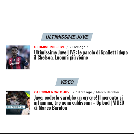
da offrire alla causa juventina: «
Quindi fatelo
giocare Vlahovic a pallone, che non è
andato malissimo in queste ultime gare
».
ULTIMISSIME JUVE
LA PLAYLIST DELLE NOSTRE TOP NEWS
ULTIMISSIME JUVE
21 ore ago
Ultimissime Juve LIVE: le parole di Spalletti dopo
il Chelsea, Lucumì più vicino
VIDEO
CALCIOMERCATO JUVE
19 ore ago
Marco Baridon
Juve, cederlo sarebbe un errore! Il mercato si
infiamma, tre nomi caldissimi – Upload | VIDEO
di Marco Baridon