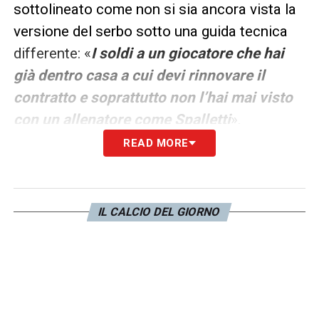
sottolineato come non si sia ancora vista la
versione del serbo sotto una guida tecnica
differente: «
I soldi a un giocatore che hai
già dentro casa a cui devi rinnovare il
contratto e soprattutto non l’hai mai visto
con un allenatore come Spalletti
».
READ MORE
In un calcio che spesso si perde in bilanci e
algoritmi,
Trevisani
invita a guardare il
campo e il rendimento recente del ragazzo,
IL CALCIO DEL GIORNO
che nonostante le critiche ha continuato a
timbrare il cartellino con regolarità. Il
suggerimento finale di
Riccardo Trevisani
suona come un appello alla pazienza e alla
fiducia verso un talento che ha ancora molto