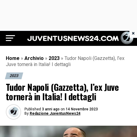
×
Juventus News 24
Home
»
Archivio
»
2023
»
Tudor Napoli (Gazzetta), l’ex
Juve tornerà in Italia! I dettagli
2023
Tudor Napoli (Gazzetta), l’ex Juve
tornerà in Italia! I dettagli
Published
3 anni ago
on
14 Novembre 2023
By
Redazione JuventusNews24