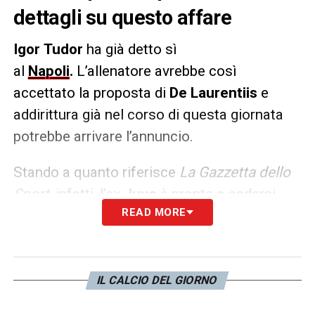
dettagli su questo affare
Igor Tudor
ha già detto sì
al
Napoli
.
L’allenatore avrebbe così
accettato la proposta di
De Laurentiis
e
addirittura già nel corso di questa giornata
potrebbe arrivare l’annuncio.
Stando a quanto riferisce
La Gazzetta dello
Sport
, infatti, l’ex
Juve
è pronto a sedersi
READ MORE
sulla panchina azzurra per i prossimi 7 mesi
e in più la società avrà un’opzione di rinnovo
annuale.
IL CALCIO DEL GIORNO
LA PLAYLIST DELLE NOSTRE TOP NEWS