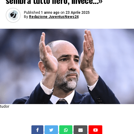
sembra tutto nero, invece…»
Published
1 anno ago
on
23 Aprile 2025
By
Redazione JuventusNews24
tudor