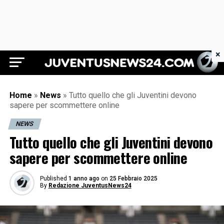
×
Juventus News 24
Home
»
News
»
Tutto quello che gli Juventini devono
sapere per scommettere online
NEWS
Tutto quello che gli Juventini devono
sapere per scommettere online
Published
1 anno ago
on
25 Febbraio 2025
By
Redazione JuventusNews24