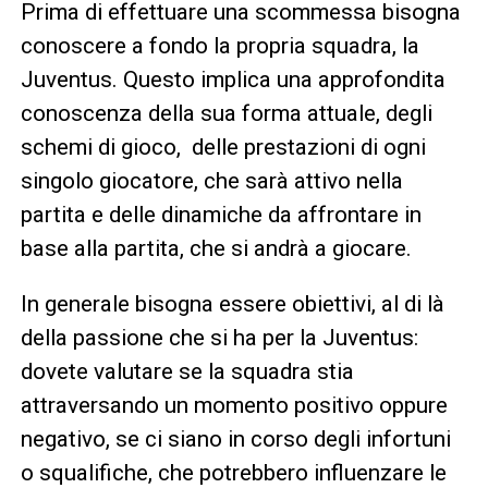
Prima di effettuare una scommessa bisogna
conoscere a fondo la propria squadra, la
Juventus. Questo implica una approfondita
conoscenza della sua forma attuale, degli
schemi di gioco, delle prestazioni di ogni
singolo giocatore, che sarà attivo nella
partita e delle dinamiche da affrontare in
base alla partita, che si andrà a giocare.
In generale bisogna essere obiettivi, al di là
della passione che si ha per la Juventus:
dovete valutare se la squadra stia
attraversando un momento positivo oppure
negativo, se ci siano in corso degli infortuni
o squalifiche, che potrebbero influenzare le