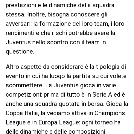
prestazioni e le dinamiche della squadra
stessa. Inoltre, bisogna conoscere gli
avversari: la formazione del loro team, i loro
rendimenti e che rischi potrebbe avere la
Juventus nello scontro con il team in
questione.
Altro aspetto da considerare è la tipologia di
evento in cui ha luogo la partita su cui volete
scommettere. La Juventus gioca in varie
competizioni: prima di tutto è in Serie A ed è
anche una squadra quotata in borsa. Gioca la
Coppa Italia, la vediamo attiva in Champions
League e in Europa League: ogni torneo ha
delle dinamiche e delle composizioni