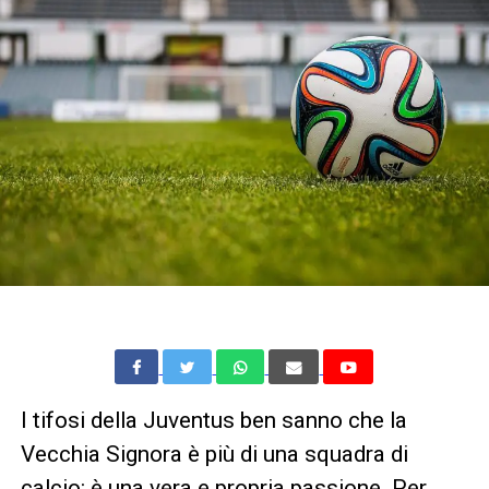
I tifosi della Juventus ben sanno che la
Vecchia Signora è più di una squadra di
calcio: è una vera e propria passione. Per