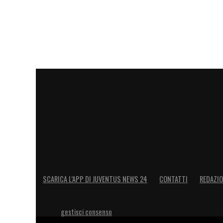
SCARICA L’APP DI JUVENTUS NEWS 24
CONTATTI
REDAZI
gestisci consenso