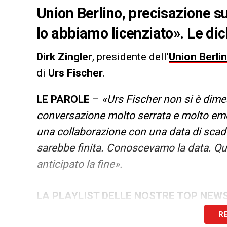
Union Berlino, precisazione su
lo abbiamo licenziato». Le dic
Dirk Zingler
, presidente dell’
Union Berli
di
Urs Fischer
.
LE PAROLE
–
«Urs Fischer non si è dime
conversazione molto serrata e molto emo
una collaborazione con una data di sc
sarebbe finita. Conoscevamo la data. Qu
anticipato la fine».
LA PLAYLIST DELLE NOSTRE TOP NEW
R