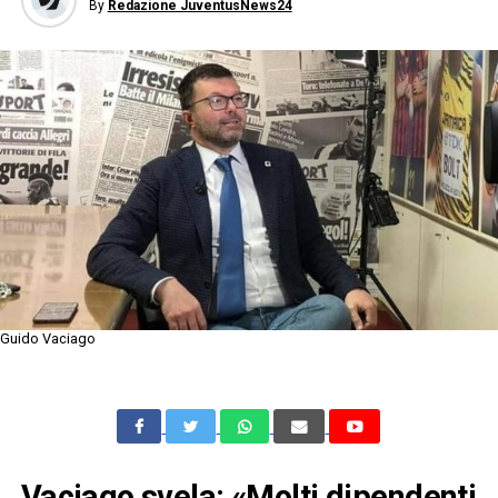
By
Redazione JuventusNews24
Guido Vaciago
Vaciago svela: «Molti dipendenti