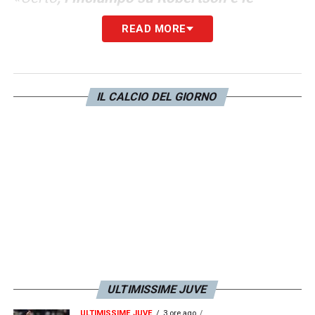
incertezze su Alisson
(sempre meno sicuro)
READ MORE
hanno disorientato
Spalletti
, che già
pregustava il portiere e il terzino sinistro. Un
inizio zoppicante, ma al 30 maggio c’è
IL CALCIO DEL GIORNO
ancora tanto tempo per rimediare. La
costruzione della squadra sarà
fondamentale. Anzi l’unica cosa che conterà.
Perché non è necessario che
l’amministratore delegato e l’allenatore si
vogliano bene e facciano il mercato a
braccetto, ma che – alla fine – arrivino i
giocatori giusti nei ruoli giusti. L’equilibrio
interno, che ora appare precario, si stabilizza
ULTIMISSIME JUVE
sempre con i risultati. Se la Juve si mettesse
ULTIMISSIME JUVE
3 ore ago